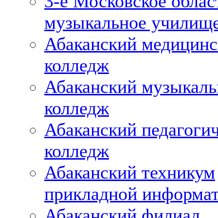
3-е Московское облас
музыкальное училищ
Абаканский медицин
колледж
Абаканский музыкал
колледж
Абаканский педагоги
колледж
Абаканский техникум
прикладной информа
Абаканский филиал