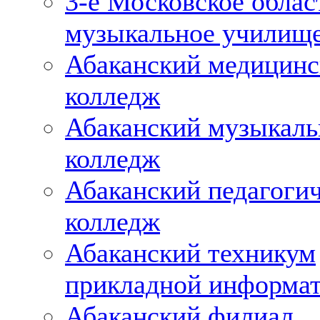
3-е Московское облас
музыкальное училищ
Абаканский медицин
колледж
Абаканский музыкал
колледж
Абаканский педагоги
колледж
Абаканский техникум
прикладной информа
Абаканский филиал