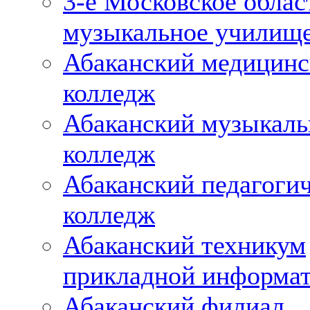
3-е Московское облас
музыкальное училищ
Абаканский медицин
колледж
Абаканский музыкал
колледж
Абаканский педагоги
колледж
Абаканский техникум
прикладной информа
Абаканский филиал